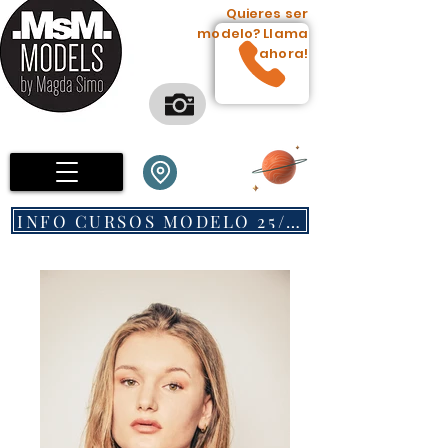
Quieres ser
AGENCIA DE MODELOS
modelo? Llama
ahora!
INFO CURSOS MODELO 25/26