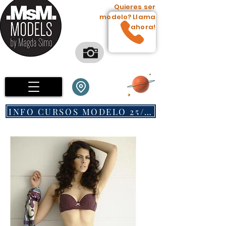
Quieres ser
AGENCIA DE MODELOS
modelo? Llama
ahora!
INFO CURSOS MODELO 25/26